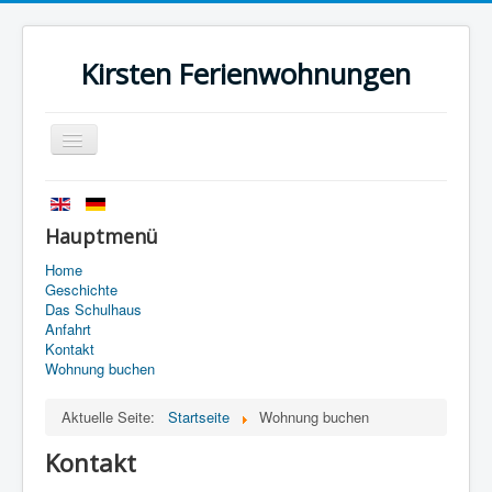
Kirsten Ferienwohnungen
Navigation
an/aus
Startseite
Geschichte
Hauptmenü
Das Schulhaus
Home
Geschichte
Anfahrt
Das Schulhaus
Anfahrt
Kontakt
Kontakt
Wohnung buchen
Impressum
Aktuelle Seite:
Startseite
Wohnung buchen
Datenschutz
Kontakt