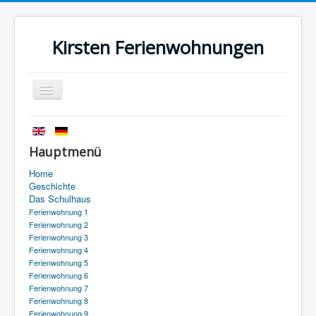
Kirsten Ferienwohnungen
Navigation
an/aus
Startseite
Geschichte
Hauptmenü
Das Schulhaus
Home
Geschichte
Anfahrt
Das Schulhaus
Ferienwohnung 1
Kontakt
Ferienwohnung 2
Ferienwohnung 3
Impressum
Ferienwohnung 4
Ferienwohnung 5
Datenschutz
Ferienwohnung 6
Ferienwohnung 7
Ferienwohnung 8
Ferienwohnung 9