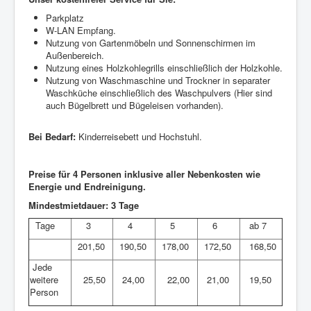
Parkplatz
W-LAN Empfang.
Nutzung von Gartenmöbeln und Sonnenschirmen im
Außenbereich.
Nutzung eines Holzkohlegrills einschließlich der Holzkohle.
Nutzung von Waschmaschine und Trockner in separater
Waschküche einschließlich des Waschpulvers (Hier sind
auch Bügelbrett und Bügeleisen vorhanden).
Bei Bedarf:
Kinderreisebett und Hochstuhl.
Preise für 4 Personen inklusive aller Nebenkosten wie
Energie und Endreinigung.
Mindestmietdauer: 3 Tage
Tage
3
4
5
6
ab 7
201,50
190,50
178,00
172,50
168,50
Jede
weitere
25,50
24,00
22,00
21,00
19,50
Person